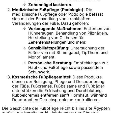
Zehennägel lackieren
.
Medizinische Fußpflege (Podologie)
: Die
medizinische Fußpflege oder Podologie befasst
sich mit der Behandlung von krankhaften
Veränderungen der Füße. Dazu gehören:
Vorbeugende Maßnahmen
: Entfernen von
Hühneraugen, Behandlung von Pilznägeln,
Herstellung von Orthosen für
Zehenfehlstellungen und mehr.
Sensibilitätsprüfung
: Untersuchung der
Fußnerven mit Stimmgabel, TipTherm und
Monofilament.
Persönliche Beratung
: Empfehlungen zur
Haut- und Fußpflege sowie passendem
Schuhwerk.
Kosmetische Fußpflegemittel
: Diese Produkte
dienen der Reinigung, Pflege und Desodorierung
der Füße. Fußcremes, Fußbalsame und Fußbäder
unterstützen die Erfrischung und Durchblutung.
Rubbelcremes entfernen sanft Hornhaut, während
Deodorantien Geruchsprobleme kontrollieren.
Die Geschichte der Fußpflege reicht bis ins alte Ägypten
zurück, wo bereits im 16. Jahrhundert vor Christus