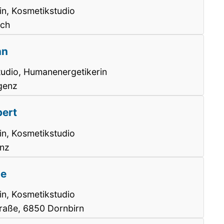
in, Kosmetikstudio
rch
nn
tudio, Humanenergetikerin
egenz
pert
in, Kosmetikstudio
enz
ze
in, Kosmetikstudio
raße, 6850 Dornbirn