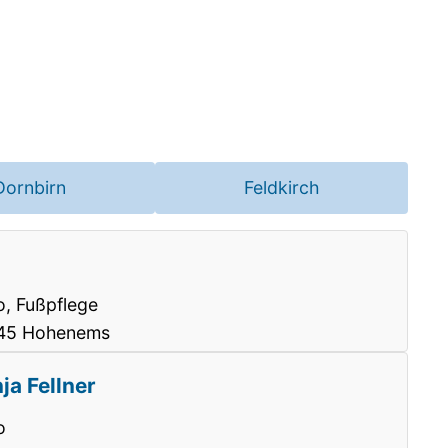
Dornbirn
Feldkirch
o, Fußpflege
845 Hohenems
ja Fellner
o