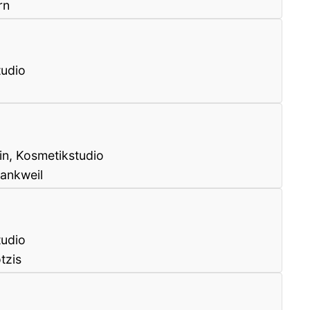
rn
tudio
in, Kosmetikstudio
ankweil
tudio
tzis