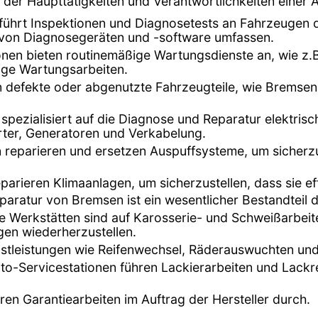
e der Haupttätigkeiten und Verantwortlichkeiten einer 
t führt Inspektionen und Diagnosetests an Fahrzeugen
g von Diagnosegeräten und -software umfassen.
onen bieten routinemäßige Wartungsdienste an, wie z.B
ge Wartungsarbeiten.
en defekte oder abgenutzte Fahrzeugteile, wie Bremse
t spezialisiert auf die Diagnose und Reparatur elektri
arter, Generatoren und Verkabelung.
n reparieren und ersetzen Auspuffsysteme, um sicherz
eparieren Klimaanlagen, um sicherzustellen, dass sie ef
aratur von Bremsen ist ein wesentlicher Bestandteil d
ge Werkstätten sind auf Karosserie- und Schweißarbeit
en wiederherzustellen.
enstleistungen wie Reifenwechsel, Räderauswuchten und
Auto-Servicestationen führen Lackierarbeiten und Lac
hren Garantiearbeiten im Auftrag der Hersteller durch.