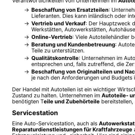
Verantwortlichkeiten von Unternehmen im
Autote
Beschaffung von Ersatzteilen
: Unterneh
Lieferanten. Dies kann inländisch oder int
Vertrieb und Verkauf
: Der Hauptzweck de
Werkstätten, Autowerkstätten, Autohäus
Online-Vertrieb
: Viele Autoteilehändler
Beratung und Kundenbetreuung
: Autot
Teile zu unterstützen.
Qualitätskontrolle
: Unternehmen im Autot
entsprechen und, falls zutreffend, die Ze
Beschaffung von Originalteilen und Na
je nach den Anforderungen und Budgets 
Der Handel mit Autoteilen ist ein wichtiger Wirtsc
Zustand zu halten. Unternehmen im
Autoteile- u
benötigten T
eile und Zubehörteile
bereitstellen
Servicestation
Eine Auto-Servicestation, auch als
Autowerkstat
Reparaturdienstleistungen für Kraftfahrzeuge
a