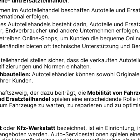
ile- und Ersatzteilhandel
:
men im Autoteilehandel beschaffen Autoteile und Ersat
ernational erfolgen.
s Autoteilehandels besteht darin, Autoteile und Ersat
er, Endverbraucher und andere Unternehmen erfolgen.
 betreiben Online-Shops, um Kunden die bequeme Onlin
eilehändler bieten oft technische Unterstützung und B
eilehandel stellen sicher, dass die verkauften Autotei
rtifizierungen und Normen einhalten.
chbauteilen
: Autoteilehändler können sowohl Originale
ihrer Kunden.
haftszweig, der dazu beiträgt, die
Mobilität von Fahrz
nd Ersatzteilhandel
spielen eine entscheidende Rolle 
, um Fahrzeuge zu warten, zu reparieren und zu optimi
t
oder
Kfz-Werkstatt
bezeichnet, ist ein Einrichtung, 
ngeboten werden. Auto-Servicestationen spielen eine 