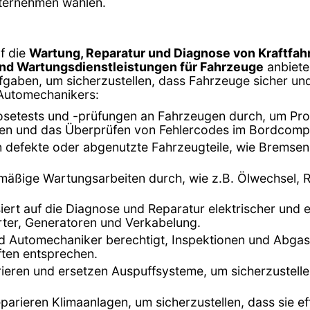
nternehmen wählen.
f die
Wartung, Reparatur und Diagnose von Kraftfa
und Wartungsdienstleistungen für Fahrzeuge
anbiete
fgaben, um sicherzustellen, dass Fahrzeuge sicher und e
 Automechanikers:
setests und -prüfungen an Fahrzeugen durch, um Prob
en und das Überprüfen von Fehlercodes im Bordcomp
en defekte oder abgenutzte Fahrzeugteile, wie Bremse
mäßige Wartungsarbeiten durch, wie z.B. Ölwechsel, R
isiert auf die Diagnose und Reparatur elektrischer und
arter, Generatoren und Verkabelung.
ind Automechaniker berechtigt, Inspektionen und Abg
ften entsprechen.
ieren und ersetzen Auspuffsysteme, um sicherzustell
eparieren Klimaanlagen, um sicherzustellen, dass sie ef