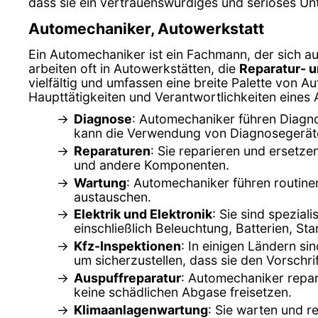
dass sie ein vertrauenswürdiges und seriöses U
Automechaniker, Autowerkstatt
Ein Automechaniker ist ein Fachmann, der sich au
arbeiten oft in Autowerkstätten, die
Reparatur- 
vielfältig und umfassen eine breite Palette von Au
Haupttätigkeiten und Verantwortlichkeiten eines
Diagnose
: Automechaniker führen Diagno
kann die Verwendung von Diagnosegerät
Reparaturen
: Sie reparieren und ersetz
und andere Komponenten.
Wartung
: Automechaniker führen routine
austauschen.
Elektrik und Elektronik
: Sie sind spezial
einschließlich Beleuchtung, Batterien, St
Kfz-Inspektionen
: In einigen Ländern s
um sicherzustellen, dass sie den Vorschri
Auspuffreparatur
: Automechaniker repar
keine schädlichen Abgase freisetzen.
Klimaanlagenwartung
: Sie warten und r