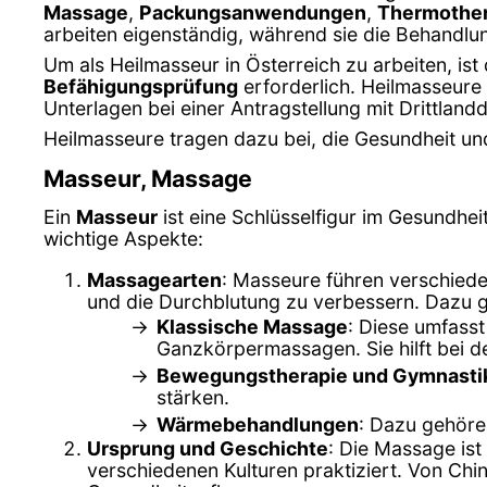
Massage
,
Packungsanwendungen
,
Thermother
arbeiten eigenständig, während sie die Behandlu
Um als Heilmasseur in Österreich zu arbeiten, ist
Befähigungsprüfung
erforderlich. Heilmasseur
Unterlagen bei einer Antragstellung mit Drittland
Heilmasseure tragen dazu bei, die Gesundheit und
Masseur, Massage
Ein
Masseur
ist eine Schlüsselfigur im Gesundhei
wichtige Aspekte:
Massagearten
: Masseure führen verschied
und die Durchblutung zu verbessern. Dazu 
Klassische Massage
: Diese umfass
Ganzkörpermassagen. Sie hilft bei 
Bewegungstherapie und Gymnasti
stärken.
Wärmebehandlungen
: Dazu gehör
Ursprung und Geschichte
: Die Massage ist
verschiedenen Kulturen praktiziert. Von Chi