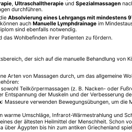
apie
,
Ultraschalltherapie
und
Spezialmassagen
nach
ngen durchführen.
 die
Absolvierung eines Lehrgangs mit mindestens 9
e können auch
Manuelle Lymphdrainage
im Mindestaus
diplom sind ebenfalls notwendig.
 das Wohlbefinden ihrer Patienten zu fördern.
tsbereich, der sich auf die manuelle Behandlung von Kö
ene Arten von Massagen durch, um das allgemeine Woh
gehören:
t sowohl Teilkörpermassagen (z. B. Nacken- oder Fuß
der Entspannung der Muskeln und der Verbesserung de
k
: Masseure verwenden Bewegungsübungen, um die Mob
en warme Umschläge, Infrarot-Wärmestrahlung und S
 eines der ältesten Heilmittel der Menschheit. Schon 
na über Ägypten bis hin zum antiken Griechenland spiel