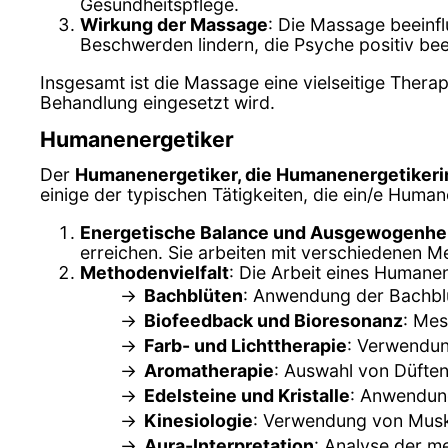
Gesundheitspflege.
Wirkung der Massage
: Die Massage beeinfl
Beschwerden lindern, die Psyche positiv bee
Insgesamt ist die Massage eine vielseitige Therap
Behandlung eingesetzt wird.
Humanenergetiker
Der
Humanenergetiker, die Humanenergetikeri
einige der typischen Tätigkeiten, die ein/e Human
Energetische Balance und Ausgewogenhe
erreichen. Sie arbeiten mit verschiedenen M
Methodenvielfalt
: Die Arbeit eines Humane
Bachblüten
: Anwendung der Bachblü
Biofeedback und Bioresonanz
: Mes
Farb- und Lichttherapie
: Verwendun
Aromatherapie
: Auswahl von Düfte
Edelsteine und Kristalle
: Anwendung
Kinesiologie
: Verwendung von Musk
Aura-Interpretation
: Analyse der m