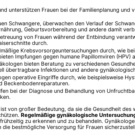
und unterstützen Frauen bei der Familienplanung und
euen Schwangere, überwachen den Verlauf der Schwang
Ernährung, Geburtsvorbereitung und andere damit ver
Betreuung von Frauen während der Entbindung verantwo
iserschnitte durch.
gelmäßige Krebsvorsorgeuntersuchungen durch, wie bei
bieten Impfungen gegen humane Papillomviren (HPV) a
äkologen bieten Beratung zu verschiedenen Gesundhei
ell übertragbare Infektionen und andere gynäkologis
ogen operative Eingriffe durch, wie beispielsweise Hy
und Beckenbodenreparaturen.
elfen bei der Diagnose und Behandlung von Unfruchtbarke
iken.
 ist von großer Bedeutung, da sie die Gesundheit des
chützen.
Regelmäßige gynäkologische Untersuchun
rühzeitig zu erkennen und zu behandeln. Gynäkologen
ie bestmögliche Versorgung für Frauen sicherzustel