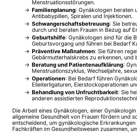
Menstruationsstörungen.
Familienplanung
: Gynäkologen beraten 
Antibabypillen, Spiralen und Injektionen.
Schwangerschaftsbetreuung
: Sie betr
durch und beraten Frauen in Bezug auf 
Geburtshilfe
: Gynäkologen sind für die 
Geburtsvorgang und führen bei Bedarf Ka
Präventive Maßnahmen
: Sie führen re
Gebärmutterhalskrebs zu erkennen, und 
Beratung und Patientenaufklärung
: Gyn
Menstruationszyklus, Wechseljahre, sexu
Operationen
: Bei Bedarf führen Gynäkol
Eileiterligaturen, Eierstockoperationen 
Behandlung von Unfruchtbarkeit
: Sie h
anderen assistierten Reproduktionstechn
Die Arbeit eines Gynäkologen, einer Gynäkologin
allgemeine Gesundheit von Frauen fördern und s
entscheidend, um gynäkologische Erkrankungen f
Fachkräften im Gesundheitswesen zusammen, um d