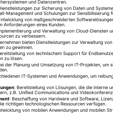
ichersystemen und Datenzentren.
en Dienstleistungen zur Sicherung von Daten und Syst
all-Management und Schulungen zur Sensibilisierung f
 Entwicklung von maßgeschneiderten Softwarelösunge
n Anforderungen eines Kunden.
Implementierung und Verwaltung von Cloud-Diensten u
ssourcen zu verbessern.
ternehmen bieten Dienstleistungen zur Verwaltung vo
en zu gewinnen.
Bereitstellung von technischem Support für Endbenu
n zu lösen.
ei der Planung und Umsetzung von IT-Projekten, um sic
den.
rschiedenen IT-Systemen und Anwendungen, um reibungs
sungen
: Bereitstellung von Lösungen, die die interne
rn, z.B. Unified Communications und Videokonferen
ment
: Beschaffung von Hardware und Software, Liz
die richtigen technologischen Ressourcen verfügen.
ntwicklung von mobilen Anwendungen und mobilen Str