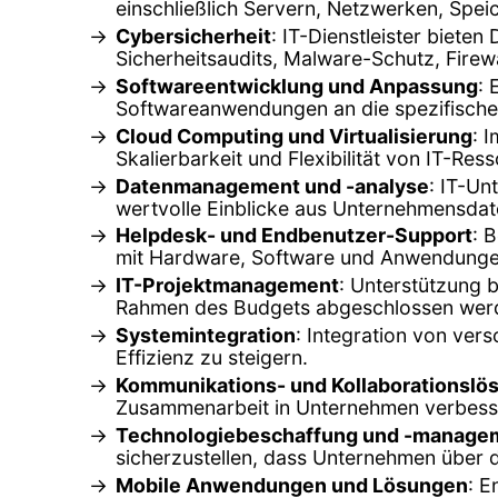
einschließlich Servern, Netzwerken, Spe
Cybersicherheit
: IT-Dienstleister biet
Sicherheitsaudits, Malware-Schutz, Firew
Softwareentwicklung und Anpassung
:
Softwareanwendungen an die spezifische
Cloud Computing und Virtualisierung
: 
Skalierbarkeit und Flexibilität von IT-Re
Datenmanagement und -analyse
: IT-Un
wertvolle Einblicke aus Unternehmensdat
Helpdesk- und Endbenutzer-Support
: 
mit Hardware, Software und Anwendunge
IT-Projektmanagement
: Unterstützung b
Rahmen des Budgets abgeschlossen wer
Systemintegration
: Integration von ve
Effizienz zu steigern.
Kommunikations- und Kollaborationslö
Zusammenarbeit in Unternehmen verbesse
Technologiebeschaffung und -manage
sicherzustellen, dass Unternehmen über 
Mobile Anwendungen und Lösungen
: E