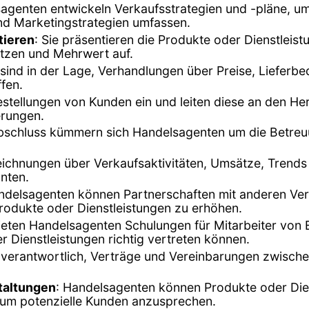
agenten entwickeln Verkaufsstrategien und -pläne, um 
und Marketingstrategien umfassen.
tieren
: Sie präsentieren die Produkte oder Dienstleist
tzen und Mehrwert auf.
sind in der Lage, Verhandlungen über Preise, Lieferb
ffen.
stellungen von Kunden ein und leiten diese an den Hers
erungen.
bschluss kümmern sich Handelsagenten um die Betreuu
zeichnungen über Verkaufsaktivitäten, Umsätze, Tren
anten.
ndelsagenten können Partnerschaften mit anderen Vert
rodukte oder Dienstleistungen zu erhöhen.
 bieten Handelsagenten Schulungen für Mitarbeiter von
er Dienstleistungen richtig vertreten können.
ür verantwortlich, Verträge und Vereinbarungen zwisch
taltungen
: Handelsagenten können Produkte oder Die
 um potenzielle Kunden anzusprechen.