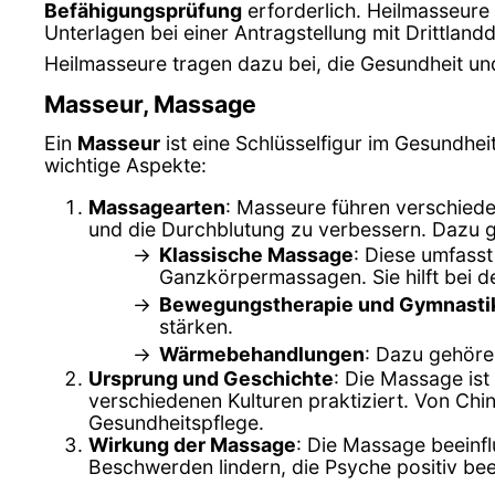
Befähigungsprüfung
erforderlich. Heilmasseur
Unterlagen bei einer Antragstellung mit Drittland
Heilmasseure tragen dazu bei, die Gesundheit und
Masseur, Massage
Ein
Masseur
ist eine Schlüsselfigur im Gesundhei
wichtige Aspekte:
Massagearten
: Masseure führen verschied
und die Durchblutung zu verbessern. Dazu 
Klassische Massage
: Diese umfass
Ganzkörpermassagen. Sie hilft bei 
Bewegungstherapie und Gymnasti
stärken.
Wärmebehandlungen
: Dazu gehör
Ursprung und Geschichte
: Die Massage ist
verschiedenen Kulturen praktiziert. Von Chi
Gesundheitspflege.
Wirkung der Massage
: Die Massage beeinfl
Beschwerden lindern, die Psyche positiv bee