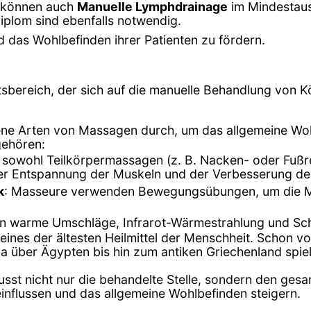
e können auch
Manuelle Lymphdrainage
im Mindestaus
diplom sind ebenfalls notwendig.
 das Wohlbefinden ihrer Patienten zu fördern.
tsbereich, der sich auf die manuelle Behandlung von Kö
ene Arten von Massagen durch, um das allgemeine Woh
gehören:
t sowohl Teilkörpermassagen (z. B. Nacken- oder Fuß
der Entspannung der Muskeln und der Verbesserung de
k
: Masseure verwenden Bewegungsübungen, um die Mob
en warme Umschläge, Infrarot-Wärmestrahlung und S
 eines der ältesten Heilmittel der Menschheit. Schon 
na über Ägypten bis hin zum antiken Griechenland spiel
usst nicht nur die behandelte Stelle, sondern den ges
influssen und das allgemeine Wohlbefinden steigern.