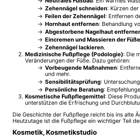
Neutrales Fußbad
: Ein warmes Wass
Zehennägel schneiden
: Kürzen der
Feilen der Zehennägel
: Entfernen d
Hornhaut entfernen
: Behandlung v
Abgestorbene Nagelhaut entferne
Eincremen und Massieren der Füß
Zehennägel lackieren
.
Medizinische Fußpflege (Podologie)
: Die 
Veränderungen der Füße. Dazu gehören:
Vorbeugende Maßnahmen
: Entfer
und mehr.
Sensibilitätsprüfung
: Untersuchung
Persönliche Beratung
: Empfehlung
Kosmetische Fußpflegemittel
: Diese Prod
unterstützen die Erfrischung und Durchblut
Die Geschichte der Fußpflege reicht bis ins alte 
Heutzutage ist die Fußpflege ein wichtiger Teil 
Kosmetik, Kosmetikstudio