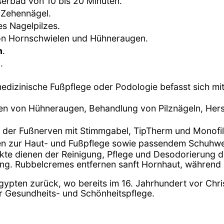
erbad von 10 bis 20 Minuten.
 Zehennägel.
es Nagelpilzes.
on Hornschwielen und Hühneraugen.
n
.
e
.
medizinische Fußpflege oder Podologie befasst sich m
nen von Hühneraugen, Behandlung von Pilznägeln, Hers
 der Fußnerven mit Stimmgabel, TipTherm und Monofi
en zur Haut- und Fußpflege sowie passendem Schuhwe
ukte dienen der Reinigung, Pflege und Desodorierung
ung. Rubbelcremes entfernen sanft Hornhaut, während
Ägypten zurück, wo bereits im 16. Jahrhundert vor Chri
der Gesundheits- und Schönheitspflege.