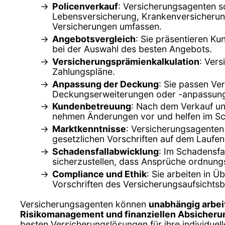
Policenverkauf
: Versicherungsagenten s
Lebensversicherung, Krankenversicherung
Versicherungen umfassen.
Angebotsvergleich
: Sie präsentieren K
bei der Auswahl des besten Angebots.
Versicherungsprämienkalkulation
: Ver
Zahlungspläne.
Anpassung der Deckung
: Sie passen Ve
Deckungserweiterungen oder -anpassun
Kundenbetreuung
: Nach dem Verkauf un
nehmen Änderungen vor und helfen im Sc
Marktkenntnisse
: Versicherungsagenten
gesetzlichen Vorschriften auf dem Laufe
Schadensfallabwicklung
: Im Schadensfa
sicherzustellen, dass Ansprüche ordnun
Compliance und Ethik
: Sie arbeiten in 
Vorschriften des Versicherungsaufsichts
Versicherungsagenten können
unabhängig arbei
Risikomanagement und finanziellen Absicheru
besten Versicherungslösungen für ihre individuell